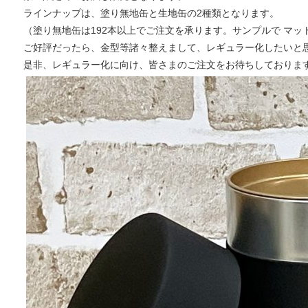
ラインナップは、
塗り無地缶
と
生地缶
の2種類となります。
（塗り無地缶は192本以上でご注文を承ります。サンプルで マ
ご好評だったら、金型等諸々整えまして、レギュラー化したいと
是非、レギュラー化に向け、皆さまのご注文をお待ちしておりま