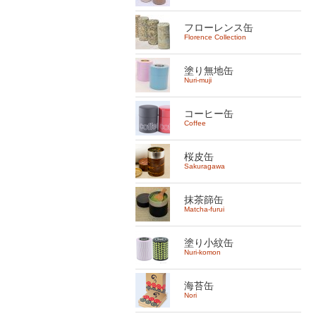
フローレンス缶
Florence Collection
塗り無地缶
Nuri-muji
コーヒー缶
Coffee
桜皮缶
Sakuragawa
抹茶篩缶
Matcha-furui
塗り小紋缶
Nuri-komon
海苔缶
Nori