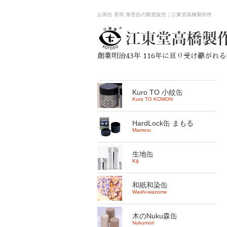
お茶缶 茶筒 海苔缶の製造販売｜江東堂高橋製作所
創業明治43年 116年に亘り受け継がれ
Kuro TO 小紋缶
Kuro TO KOMON
HardLock缶 まもる
Mamoru
生地缶
Kiji
和紙和染缶
Washi-wazome
木のNuku森缶
Nukumori