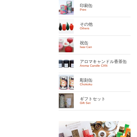
印刷缶
Print
その他
Others
祝缶
Iwai Can
アロマキャンドル香茶缶
Aroma Candle CAN
彫刻缶
Chokoku
ギフトセット
Gift Set