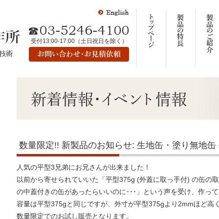
受付13:00-17:00（土日祝日を除く）
る技術
数量限定!! 新製品のお知らせ: 生地缶・塗り無地缶 
人気の平型3兄弟にお兄さんが出来ました！
以前から寄せられていいた「平型375g (外蓋に取っ手付) の缶の
の中蓋付きの缶があったらいいのに･･･」という声を受け、作っ
容量は平型375gと同じですが、外寸が平型375gより2mmほど
数量限定でのお試し販売となります。