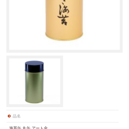
品名
海苔缶 丸缶 アート金