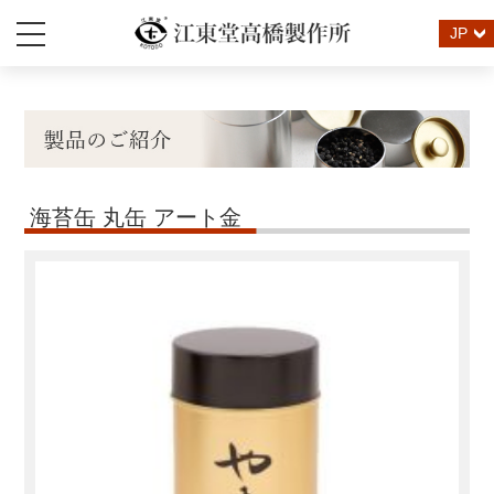
JP
海苔缶 丸缶 アート金