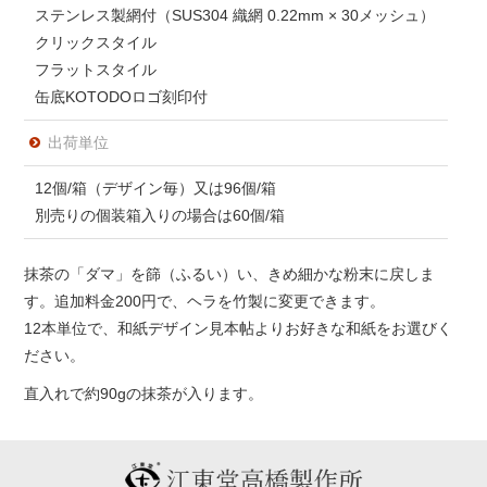
ステンレス製網付（SUS304 織網 0.22mm × 30メッシュ）
クリックスタイル
フラットスタイル
缶底KOTODOロゴ刻印付
出荷単位
12個/箱（デザイン毎）又は96個/箱
別売りの個装箱入りの場合は60個/箱
抹茶の「ダマ」を篩（ふるい）い、きめ細かな粉末に戻しま
す。追加料金200円で、ヘラを竹製に変更できます。
12本単位で、和紙デザイン見本帖よりお好きな和紙をお選びく
ださい。
直入れで約90gの抹茶が入ります。