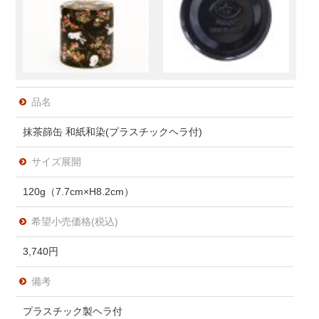
品名
抹茶篩缶 和紙和染(プラスチックヘラ付)
サイズ展開
120g（7.7cm×H8.2cm）
希望小売価格(税込)
3,740円
備考
プラスチック製ヘラ付