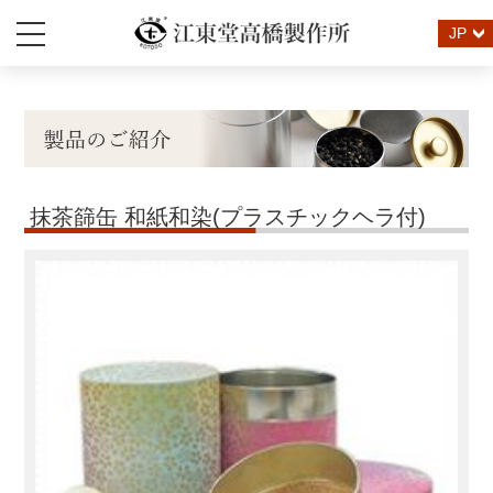
JP
抹茶篩缶 和紙和染(プラスチックヘラ付)